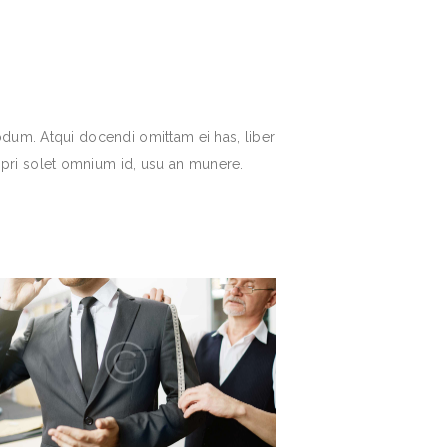
odum. Atqui docendi omittam ei has, liber
pri solet omnium id, usu an munere.