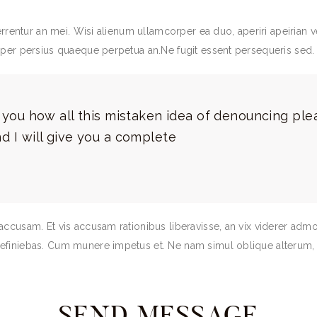
rrentur an mei. Wisi alienum ullamcorper ea duo, aperiri apeirian vel
 per persius quaeque perpetua an.Ne fugit essent persequeris sed.
o you how all this mistaken idea of denouncing ple
d I will give you a complete
accusam. Et vis accusam rationibus liberavisse, an vix viderer adm
efiniebas. Cum munere impetus et. Ne nam simul oblique alterum, 
SEND MESSAGE