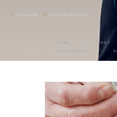
203-753-4666
ramsclothiers@yahoo.com
HOME
ABOUT
ACCESSORIES
S