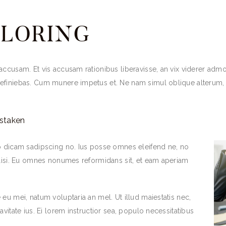
ILORING
accusam. Et vis accusam rationibus liberavisse, an vix viderer adm
efiniebas. Cum munere impetus et. Ne nam simul oblique alterum, 
istaken
co dicam sadipscing no. Ius posse omnes eleifend ne, no
ilisi. Eu omnes nonumes reformidans sit, et eam aperiam
eu mei, natum voluptaria an mel. Ut illud maiestatis nec,
vitate ius. Ei lorem instructior sea, populo necessitatibus