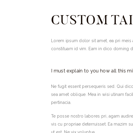
CUSTOM TA
Lorem ipsum dolor sit amet, ea pri meis 
constituam id vim. Eam in dico doming d
I must explain to you how all this m
Ne fugit essent persequeris sed. Qui di
sea amet oblique. Mea in wisi utinam fac
pertinacia.
Te posse nostro labores pri, agam audire 
vis cu propriae deterruisset. Ea mazim sua
ut est. Ne vix voluptua.